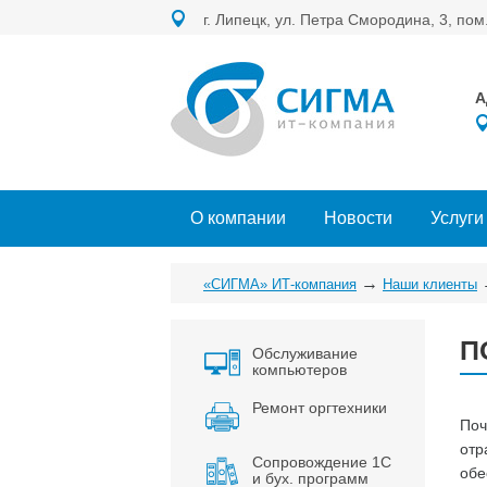
г. Липецк, ул. Петра Смородина, 3, пом
А
О компании
Новости
Услуги
→
«СИГМА» ИТ-компания
Наши клиенты
П
Обслуживание
компьютеров
Ремонт оргтехники
Поч
отр
Сопровождение 1С
обе
и бух. программ