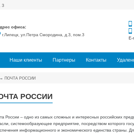
. 3
дрес офиса:
г.Липецк, ул.Петра Смородина, д.3, пом.3
E-
Наши клиенты
Партнеры
Контакты
Удален
→
ПОЧТА РОССИИ
ОЧТА РОССИИ
та России – одно из самых сложных и интересных российских пред
асли, системообразующее предприятие, посредством которого госу
спечения информационного и экономического единства страны. Д