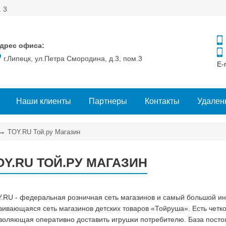
. 3
дрес офиса:
г.Липецк, ул.Петра Смородина, д.3, пом.3
E-
Наши клиенты
Партнеры
Контакты
Удален
→
TOY.RU Той.ру Магазин
OY.RU ТОЙ.РУ МАГАЗИН
.RU - федеральная розничная сеть магазинов и самый большой инт
вивающаяся сеть магазинов детских товаров «Тойруша». Есть четко
воляющая оперативно доставить игрушки потребителю. База постоя