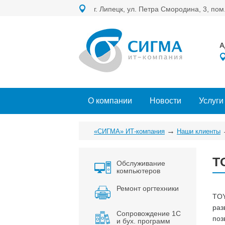
г. Липецк, ул. Петра Смородина, 3, пом
А
О компании
Новости
Услуги
→
«СИГМА» ИТ-компания
Наши клиенты
T
Обслуживание
компьютеров
Ремонт оргтехники
TOY
раз
Сопровождение 1С
поз
и бух. программ