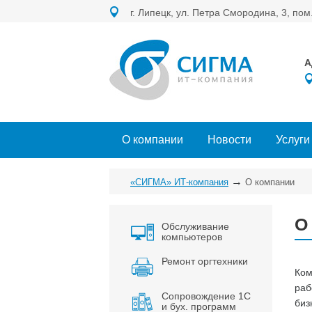
г. Липецк, ул. Петра Смородина, 3, пом
А
О компании
Новости
Услуги
→
«СИГМА» ИТ-компания
О компании
О
Обслуживание
компьютеров
Ремонт оргтехники
Ком
раб
Сопровождение 1С
биз
и бух. программ