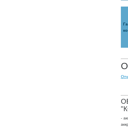
Га
ко
О
Отч
О
"
- а
акк