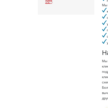
Мы 
Н
Мы 
кли
под
кли
схе
Бол
выч
дру