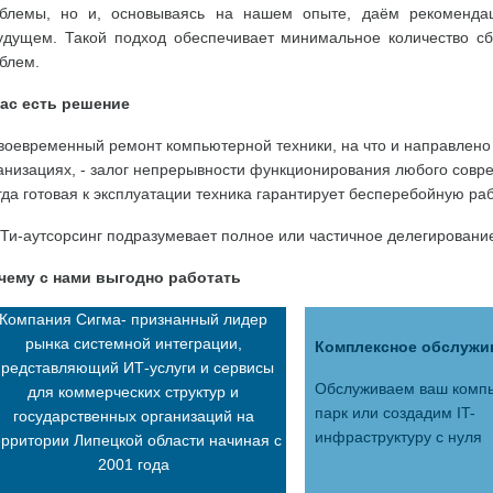
блемы, но и, основываясь на нашем опыте, даём рекомендац
удущем. Такой подход обеспечивает минимальное количество с
блем.
ас есть решение
евременный ремонт компьютерной техники, на что и направлено 
анизациях, - залог непрерывности функционирования любого совр
гда готовая к эксплуатации техника гарантирует бесперебойную ра
и-аутсорсинг подразумевает полное или частичное делегирование
ему с нами выгодно работать
Компания Сигма- признанный лидер
рынка системной интеграции,
Комплексное обслужи
представляющий ИТ-услуги и сервисы
Обслуживаем ваш комп
для коммерческих структур и
парк или создадим IT-
государственных организаций на
инфраструктуру с нуля
ерритории Липецкой области начиная с
2001 года