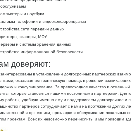
обслуживаем
компьютеры и ноутбуки
системы телефонии и видеоконференцсвязи
устройства сети передачи данных
принтеры, сканеры, МФУ
серверы и системы хранения данных
устройства информационной безопасности
ам доверяют:
заинтересованы в установлении долгосрочных партнерских взаим
ентами, оказывая им техническую помощь в решении возникающих
держку и консультирование. За превосходное качество и отменный
енты, которые становятся нашими постоянными партнерами. Для к
му работы, удобную именно ему и поддерживаем долгосрочное и в
ьшинство партнеров сотрудничает с нами на протяжении долгих ле
ислительной и оргтехники, прокладке и обслуживание локальных 
гим проектам. Всех их невозможно перечислить, и мы приводим зде