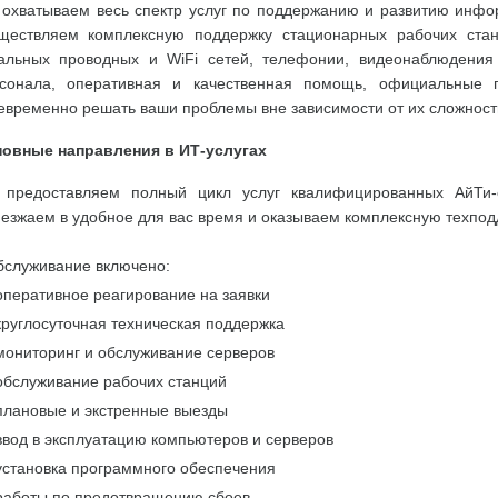
охватываем весь спектр услуг по поддержанию и развитию инфо
ществляем комплексную поддержку стационарных рабочих станц
альных проводных и WiFi сетей, телефонии, видеонаблюдения
сонала, оперативная и качественная помощь, официальные 
евременно решать ваши проблемы вне зависимости от их сложност
овные направления в ИТ-услугах
предоставляем полный цикл услуг квалифицированных АйТи-с
езжаем в удобное для вас время и оказываем комплексную техпод
бслуживание включено:
оперативное реагирование на заявки
круглосуточная техническая поддержка
мониторинг и обслуживание серверов
обслуживание рабочих станций
плановые и экстренные выезды
ввод в эксплуатацию компьютеров и серверов
установка программного обеспечения
работы по предотвращению сбоев