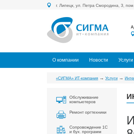
г. Липецк, ул. Петра Смородина, 3, пом
А
О компании
Новости
Услуги
→
→
«СИГМА» ИТ-компания
Услуги
Инте
И
Обслуживание
компьютеров
Ремонт оргтехники
И
Сопровождение 1С
8
и бух. программ