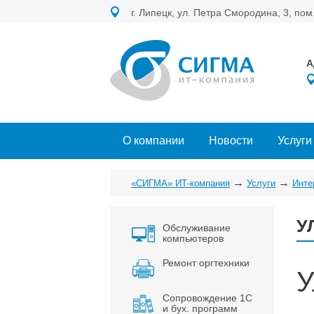
г. Липецк, ул. Петра Смородина, 3, пом
А
О компании
Новости
Услуги
→
→
«СИГМА» ИТ-компания
Услуги
Инте
У
Обслуживание
компьютеров
Ремонт оргтехники
У
Сопровождение 1С
и бух. программ