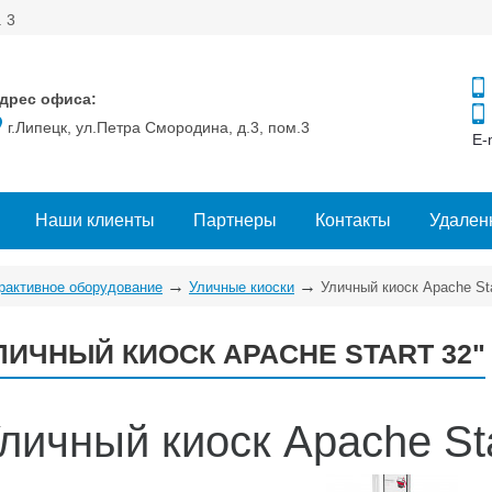
. 3
дрес офиса:
г.Липецк, ул.Петра Смородина, д.3, пом.3
E-
Наши клиенты
Партнеры
Контакты
Удален
→
→
рактивное оборудование
Уличные киоски
Уличный киоск Apache Sta
ЛИЧНЫЙ КИОСК APACHE START 32"
личный киоск Apache Sta