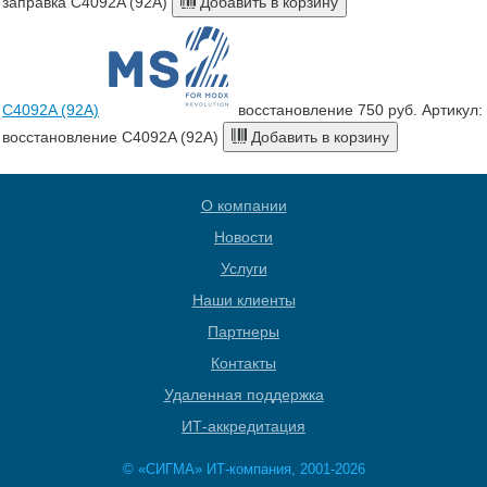
заправка C4092A (92A)
Добавить в корзину
C4092A (92A)
восстановление
750 руб.
Артикул:
восстановление C4092A (92A)
Добавить в корзину
О компании
Новости
Услуги
Наши клиенты
Партнеры
Контакты
Удаленная поддержка
ИТ-аккредитация
© «СИГМА» ИТ-компания, 2001-2026