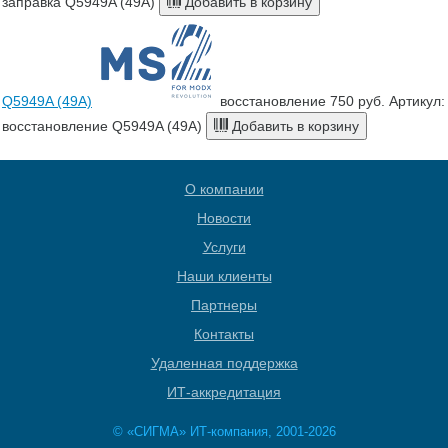
заправка Q5949A (49A)
Добавить в корзину
Q5949A (49A)
восстановление
750 руб.
Артикул:
восстановление Q5949A (49A)
Добавить в корзину
О компании
Новости
Услуги
Наши клиенты
Партнеры
Контакты
Удаленная поддержка
ИТ-аккредитация
© «СИГМА» ИТ-компания, 2001-2026